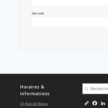
Site web
Recherche
Horaires &
pour
Informations
:
C
F
23 Rue de Balzac