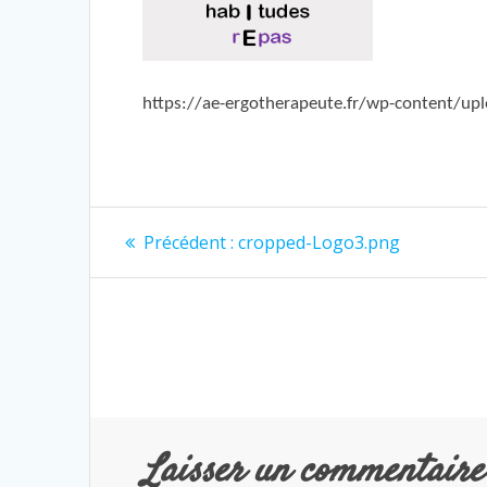
https://ae-ergotherapeute.fr/wp-content/u
Navigation
Article
Précédent :
cropped-Logo3.png
de
précédent
:
l’article
Laisser un commentaire